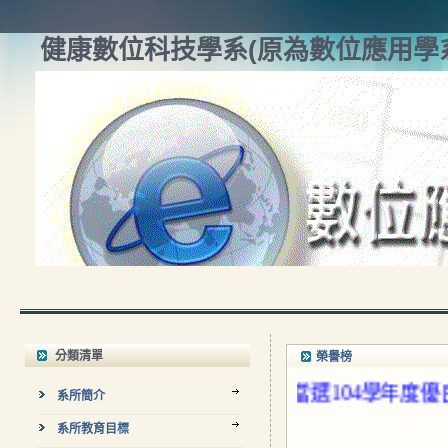
健康數位科技學系(原為數位應用學
分類清單
榮譽榜
公告) /賀 本系吳明果教授當選104學年度優良
系所簡介
系所教育目標